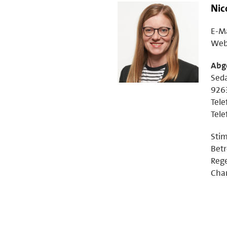
Nic
E-Ma
Web
Abg
Seda
926
Tele
Tele
Stim
Betr
Rege
Cham