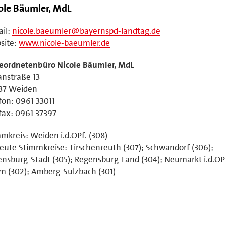
ole Bäumler, MdL
il:
nicole.baeumler@bayernspd-landtag.de
site:
www.nicole-baeumler.de
eordnetenbüro Nicole Bäumler, MdL
nstraße 13
37 Weiden
fon: 0961 33011
fax: 0961 37397
mkreis: Weiden i.d.OPf. (308)
eute Stimmkreise: Tirschenreuth (307); Schwandorf (306);
nsburg-Stadt (305); Regensburg-Land (304); Neumarkt i.d.OPf
 (302); Amberg-Sulzbach (301)