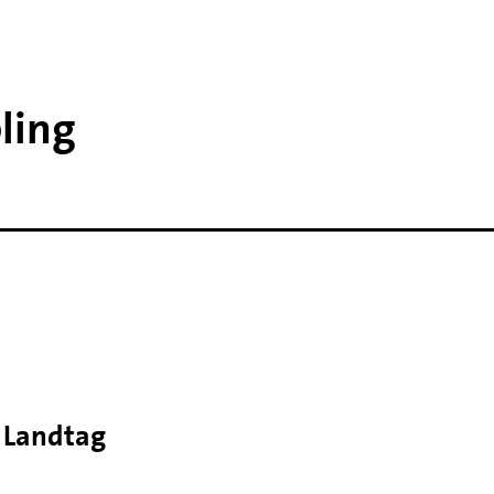
ling
n Landtag